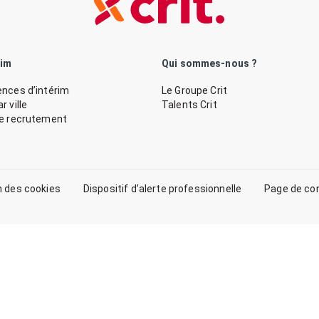
rim
Qui sommes-nous ?
nces d’intérim
Le Groupe Crit
 ville
Talents Crit
de recrutement
n des cookies
Dispositif d’alerte professionnelle
Page de co