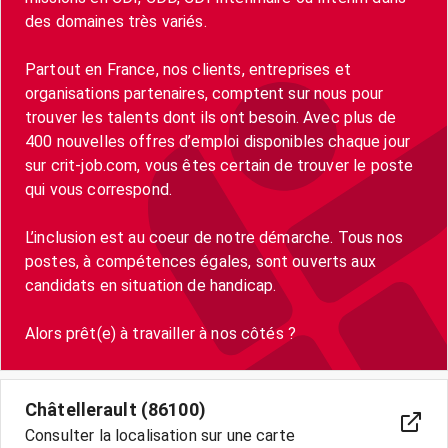
des domaines très variés.
Partout en France, nos clients, entreprises et
organisations partenaires, comptent sur nous pour
trouver les talents dont ils ont besoin. Avec plus de
400 nouvelles offres d’emploi disponibles chaque jour
sur crit-job.com, vous êtes certain de trouver le poste
qui vous correspond.
L’inclusion est au coeur de notre démarche. Tous nos
postes, à compétences égales, sont ouverts aux
candidats en situation de handicap.
Châtellerault (86100)
Consulter la localisation sur une carte