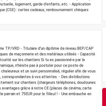
mutuelle, logement, garde d'enfants, etc. - Application
mique (CSE) : cartes cadeaux, remboursement chèques
rie TP/VRD - Titulaire d'un diplôme de niveau BEP/CAP
ques de maçonnerie et des matériaux utilisés - Capacité
curité sur les chantiers Si tu es passionné·e par la
namique, n'hésite pas à postuler pour ce poste de
haleureux et un suivi personnalisé, régulier afin de vous
, correspondantes à vos attentes. - Des distributions
rectement sur chantiers (chargeurs téléphones, doudounes
s avantages grâce à notre CE (places de cinéma, carte
 le parrain et 75EUR pour le filleul ! - Une embauche en