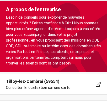
A propos de l'entreprise
Besoin de conseils pour explorer de nouvelles
opportunités ? Faites confiance à Crit ! Nous sommes
bien plus qu’une agence d’intérim : toujours à vos côtés
pour vous accompagner dans votre projet
professionnel, en vous proposant des missions en CDI,
CDD, CDI Intérimaire ou Intérim dans des domaines très
variés.Partout en France, nos clients, entreprises et
organisations partenaires, comptent sur nous pour
Tilloy-lez-Cambrai (59554)
Consulter la localisation sur une carte