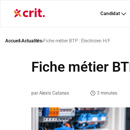
Aller
au
contenu
Accueil
Actualités
Fiche métier BTP : Électricien H/F
›
›
Fiche métier BTP
Alexis Catanas
3 minutes