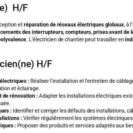
ne) H/F
nception et
réparation de réseaux électriques globaux
, à 
acements des interrupteurs, compteurs, prises avant de le
polyvalence
. L’électricien de chantier peut travailler en
in
icien(ne) H/F
électriques :
Réaliser l’installation et l’entretien de câbla
tion et éclairage.
 de rénovation :
Adapter les installations électriques exi
aire.
ues :
Identifier et corriger les défauts des installations, 
llations :
Vérifier régulièrement les systèmes électriques p
riques :
Proposer des produits et services adaptés aux beso