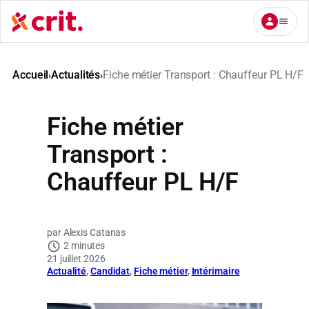
Aller
au
contenu
Accueil
Actualités
Fiche métier Transport : Chauffeur PL H/F
›
›
Fiche métier
Transport :
Chauffeur PL H/F
Alexis Catanas
2 minutes
21 juillet 2026
Actualité
, 
Candidat
, 
Fiche métier
, 
Intérimaire