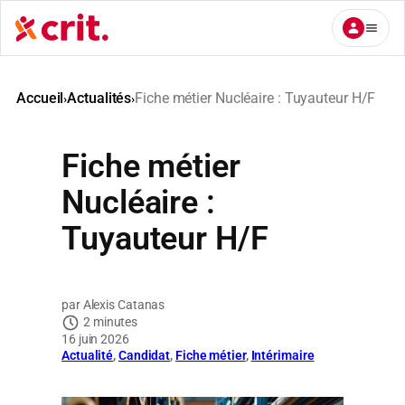
Aller
au
contenu
Accueil
Actualités
Fiche métier Nucléaire : Tuyauteur H/F
›
›
Fiche métier
Nucléaire :
Tuyauteur H/F
Alexis Catanas
2 minutes
16 juin 2026
Actualité
, 
Candidat
, 
Fiche métier
, 
Intérimaire