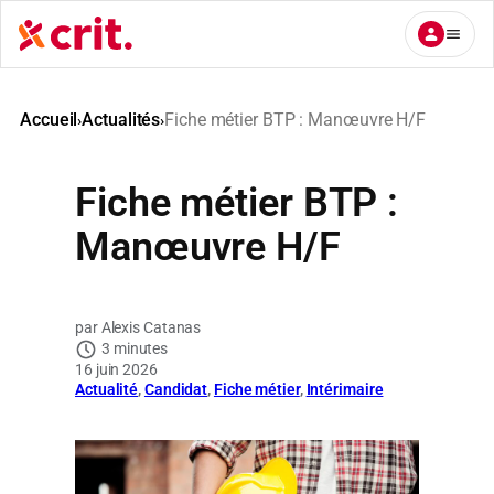
Aller
au
contenu
Accueil
Actualités
Fiche métier BTP : Manœuvre H/F
›
›
Fiche métier BTP :
Manœuvre H/F
Alexis Catanas
3 minutes
16 juin 2026
Actualité
, 
Candidat
, 
Fiche métier
, 
Intérimaire