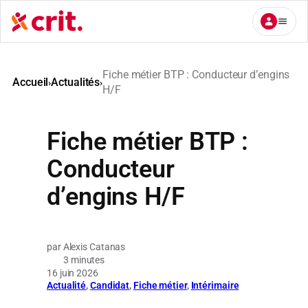
Aller
au
contenu
Fiche métier BTP : Conducteur d’engins
Accueil
Actualités
›
›
H/F
Fiche métier BTP :
Conducteur
d’engins H/F
Alexis Catanas
3 minutes
16 juin 2026
Actualité
, 
Candidat
, 
Fiche métier
, 
Intérimaire