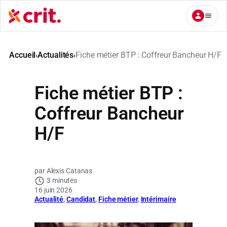
Aller
au
contenu
Accueil
Actualités
Fiche métier BTP : Coffreur Bancheur H/F
›
›
Fiche métier BTP :
Coffreur Bancheur
H/F
Alexis Catanas
3 minutes
16 juin 2026
Actualité
, 
Candidat
, 
Fiche métier
, 
Intérimaire