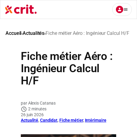
Aller
au
contenu
Accueil
Actualités
Fiche métier Aéro : Ingénieur Calcul H/F
›
›
Fiche métier Aéro :
Ingénieur Calcul
H/F
Alexis Catanas
2 minutes
26 juin 2026
Actualité
, 
Candidat
, 
Fiche métier
, 
Intérimaire