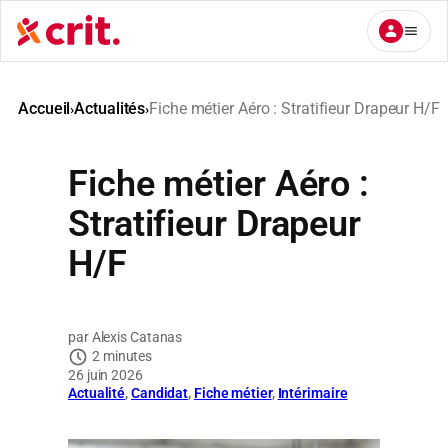
Aller
au
contenu
Accueil
Actualités
Fiche métier Aéro : Stratifieur Drapeur H/F
›
›
Fiche métier Aéro :
Stratifieur Drapeur
H/F
Alexis Catanas
2 minutes
26 juin 2026
Actualité
, 
Candidat
, 
Fiche métier
, 
Intérimaire