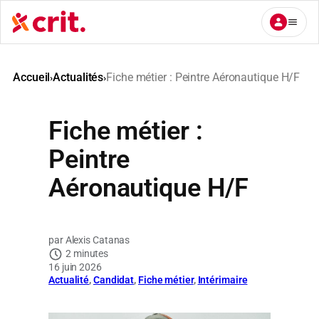
Aller
au
contenu
Accueil
Actualités
Fiche métier : Peintre Aéronautique H/F
›
›
Fiche métier :
Peintre
Aéronautique H/F
Alexis Catanas
2 minutes
16 juin 2026
Actualité
, 
Candidat
, 
Fiche métier
, 
Intérimaire