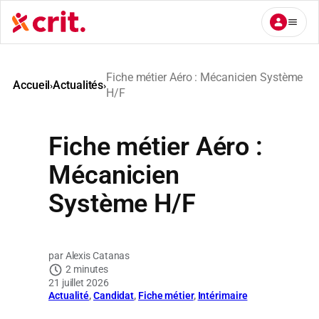
Aller
au
contenu
Fiche métier Aéro : Mécanicien Système
Accueil
Actualités
›
›
H/F
Fiche métier Aéro :
Mécanicien
Système H/F
Alexis Catanas
2 minutes
21 juillet 2026
Actualité
, 
Candidat
, 
Fiche métier
, 
Intérimaire