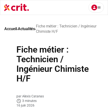
Aller
au
contenu
Fiche métier : Technicien / Ingénieur
Accueil
Actualités
›
›
Chimiste H/F
Fiche métier :
Technicien /
Ingénieur Chimiste
H/F
Alexis Catanas
3 minutes
16 juin 2026