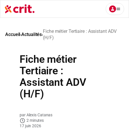
Aller
au
contenu
Fiche métier Tertiaire : Assistant ADV
Accueil
Actualités
›
›
(H/F)
Fiche métier
Tertiaire :
Assistant ADV
(H/F)
Alexis Catanas
2 minutes
17 juin 2026