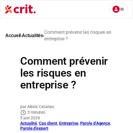
Aller
au
contenu
Comment prévenir les risques en
Accueil
Actualités
›
›
entreprise ?
Comment prévenir
les risques en
entreprise ?
Alexis Catanas
3 minutes
5 juin 2026
Actualité
, 
Cas client
, 
Entreprise
, 
Parole d’Agence
, 
Parole d’expert