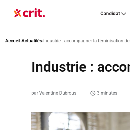
Aller
au
contenu
Accueil
Actualités
Industrie : accompagner la féminisation de
›
›
Industrie : acc
Valentine Dubrous
3 minutes