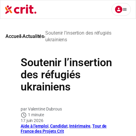
Aller
au
contenu
Soutenir l’insertion des réfugiés
Accueil
Actualités
›
›
ukrainiens
Soutenir l’insertion
des réfugiés
ukrainiens
Valentine Dubrous
1 minute
17 juin 2026
Aide à l’emploi
, 
Candidat
, 
Intérimaire
, 
Tour de
France des Projets Crit