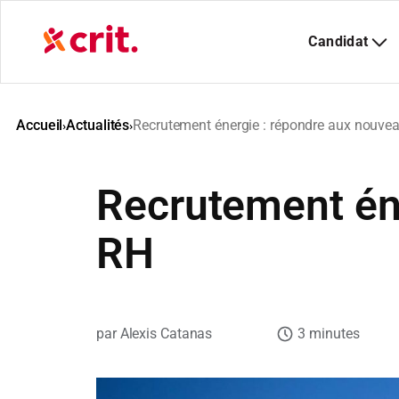
Aller
au
contenu
Accueil
Actualités
Recrutement énergie : répondre aux nouve
›
›
Recrutement éne
RH
Alexis Catanas
3 minutes