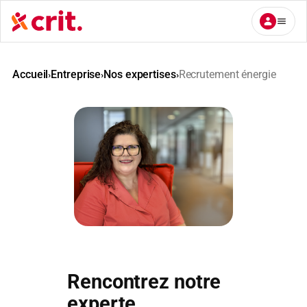
Aller
au
contenu
Accueil
Entreprise
Nos expertises
Recrutement énergie
›
›
›
Rencontrez notre
experte