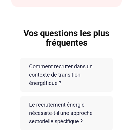
Vos questions les plus
fréquentes
Comment recruter dans un
contexte de transition
énergétique ?
Recruter dans ce contexte implique
Le recrutement énergie
d’intégrer de nouvelles compétences
nécessite-t-il une approche
(ENR, réseaux intelligents, efficacité
sectorielle spécifique ?
énergétique) tout en faisant évoluer les
profils existants. Les entreprises doivent