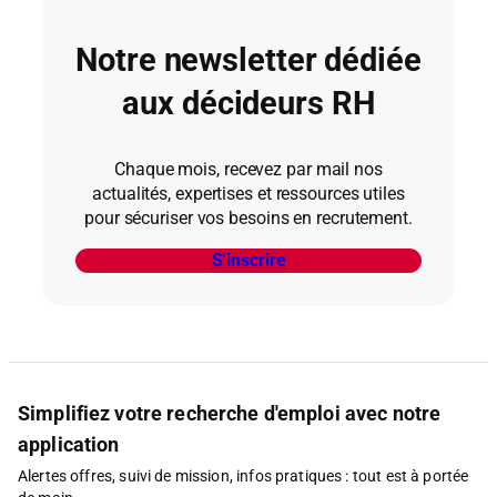
réglementaires. Sans anticipation, ils
peuvent dépasser plusieurs mois.
Notre newsletter dédiée
S’appuyer sur un partenaire spécialisé
permet de réduire ces délais et de
aux décideurs RH
sécuriser les plannings projets.
Chaque mois, recevez par mail nos
actualités, expertises et ressources utiles
pour sécuriser vos besoins en recrutement.
S’inscrire