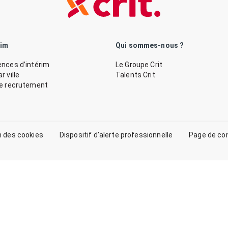
rim
Qui sommes-nous ?
nces d’intérim
Le Groupe Crit
 ville
Talents Crit
de recrutement
n des cookies
Dispositif d’alerte professionnelle
Page de co