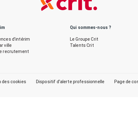
rim
Qui sommes-nous ?
nces d’intérim
Le Groupe Crit
 ville
Talents Crit
de recrutement
n des cookies
Dispositif d’alerte professionnelle
Page de co