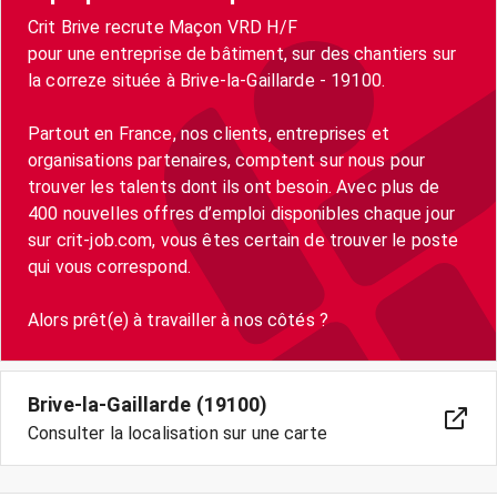
Crit Brive recrute Maçon VRD H/F
pour une entreprise de bâtiment, sur des chantiers sur
la correze située à Brive-la-Gaillarde - 19100.
Partout en France, nos clients, entreprises et
organisations partenaires, comptent sur nous pour
trouver les talents dont ils ont besoin. Avec plus de
400 nouvelles offres d’emploi disponibles chaque jour
sur crit-job.com, vous êtes certain de trouver le poste
qui vous correspond.
Brive-la-Gaillarde (19100)
Consulter la localisation sur une carte