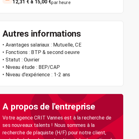
12,31 € à 15,00 €
par heure
Autres informations
• Avantages salariaux : Mutuelle, CE
• Fonctions : BTP & second oeuvre
• Statut : Ouvrier
• Niveau étude : BEP/CAP
• Niveau d'expérience : 1-2 ans
A propos de l'entreprise
Votre agence CRIT Vannes est à la recherche de
ses nouveaux talents ! Nous sommes à la
recherche de plaquiste (H/F) pour notre client,