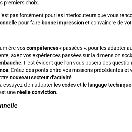
os premiers choix.
l’est pas forcément pour les interlocuteurs que vous renc
onnelle
pour faire
bonne impression
et convaincre de vo
lumière vos
compétences
« passées », pour les adapter a
nte, axez vos expériences passées sur la dimension socia
’embauche
. Il est évident que l’on vous posera des questio
ance
. Créez des ponts entre vos missions précédentes et 
votre
nouveau secteur d’activité
.
s, essayez d’en adopter
les codes
et le
langage technique
’est une
réelle conviction
.
nnelle