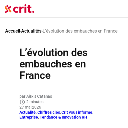
Aller
au
contenu
Accueil
Actualités
L’évolution des embauches en France
›
›
L’évolution des
embauches en
France
Alexis Catanas
2 minutes
27 mai 2026
Actualité
, 
Chiffres clés
, 
Crit vous informe
, 
Entreprise
, 
Tendance & Innovation RH