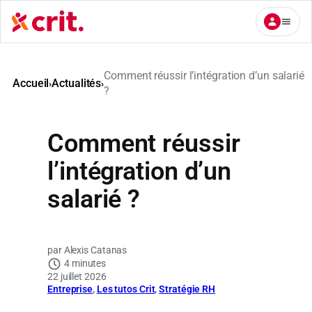
Aller
au
contenu
Comment réussir l’intégration d’un salarié
Accueil
Actualités
›
›
?
Comment réussir
l’intégration d’un
salarié ?
Alexis Catanas
4 minutes
22 juillet 2026
Entreprise
, 
Les tutos Crit
, 
Stratégie RH