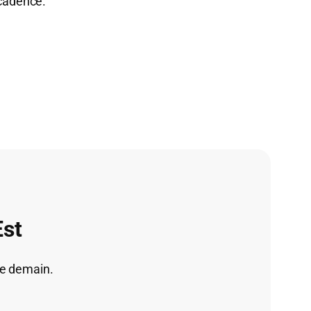
cadence.
Est
de demain.