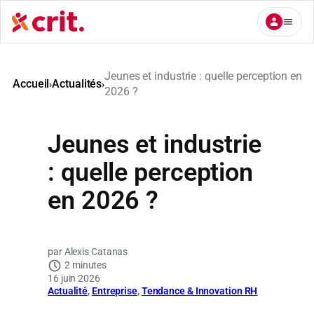
Aller
au
contenu
Jeunes et industrie : quelle perception en
Accueil
Actualités
›
›
2026 ?
Jeunes et industrie
: quelle perception
en 2026 ?
Alexis Catanas
2 minutes
16 juin 2026
Actualité
, 
Entreprise
, 
Tendance & Innovation RH