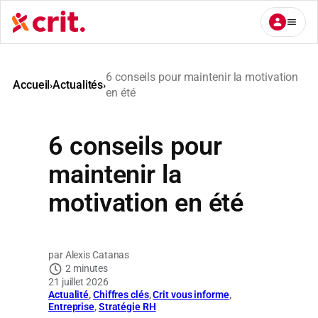
Aller
au
contenu
6 conseils pour maintenir la motivation
Accueil
Actualités
›
›
en été
6 conseils pour
maintenir la
motivation en été
Alexis Catanas
2 minutes
21 juillet 2026
Actualité
, 
Chiffres clés
, 
Crit vous informe
, 
Entreprise
, 
Stratégie RH