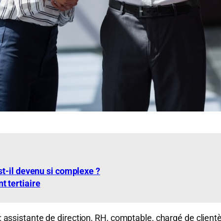
st-il devenu si complexe ?
 tertiaire
 : assistante de direction, RH, comptable, chargé de clientè