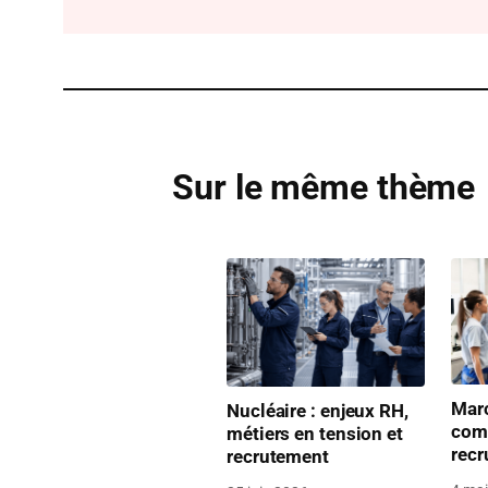
Sur le même thème
Marc
Nucléaire : enjeux RH,
com
métiers en tension et
recr
recrutement