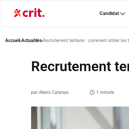
Aller
au
contenu
Accueil
Actualités
Recrutement tertiaire : comment attirer les 
›
›
Recrutement tert
Alexis Catanas
1 minute