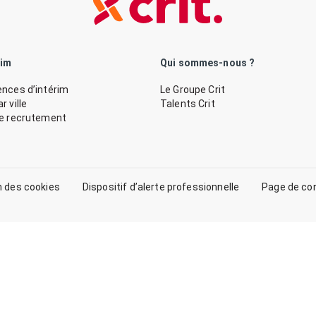
rim
Qui sommes-nous ?
nces d’intérim
Le Groupe Crit
 ville
Talents Crit
de recrutement
n des cookies
Dispositif d’alerte professionnelle
Page de co