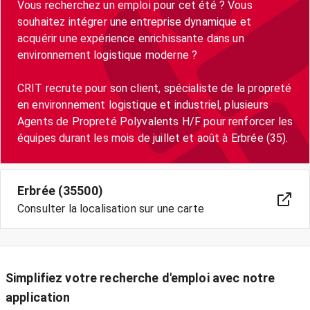
Vous recherchez un emploi pour cet été ? Vous
souhaitez intégrer une entreprise dynamique et
acquérir une expérience enrichissante dans un
environnement logistique moderne ?
CRIT recrute pour son client, spécialiste de la propreté
en environnement logistique et industriel, plusieurs
Agents de Propreté Polyvalents H/F pour renforcer les
équipes durant les mois de juillet et août à Erbrée (35).
Erbrée (35500)
Consulter la localisation sur une carte
Simplifiez votre recherche d'emploi avec notre
application