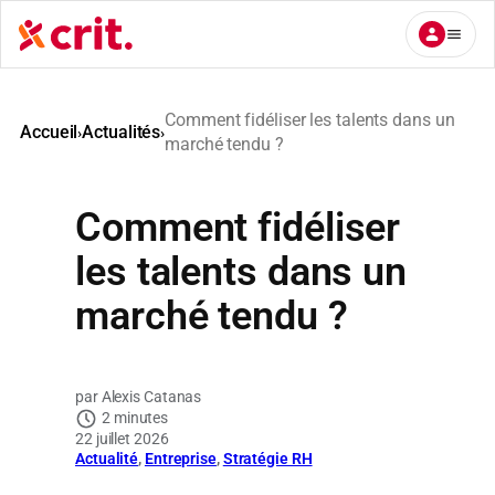
Aller
au
contenu
Comment fidéliser les talents dans un
Accueil
Actualités
›
›
marché tendu ?
Comment fidéliser
les talents dans un
marché tendu ?
Alexis Catanas
2 minutes
22 juillet 2026
Actualité
, 
Entreprise
, 
Stratégie RH