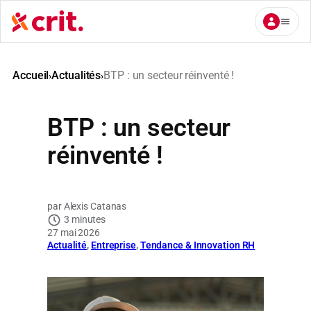
Aller
au
contenu
Accueil
Actualités
BTP : un secteur réinventé !
›
›
BTP : un secteur
réinventé !
Alexis Catanas
3 minutes
27 mai 2026
Actualité
, 
Entreprise
, 
Tendance & Innovation RH