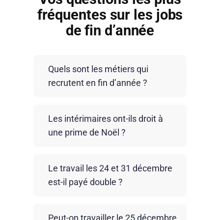
fréquentes sur les jobs
de fin d’année
Quels sont les métiers qui
recrutent en fin d’année ?
Les secteurs les plus dynamiques sont
Les intérimaires ont-ils droit à
la logistique, la grande distribution,
une prime de Noël ?
l’industrie et les services. Ils renforcent
leurs équipes pour répondre à
Il n’existe pas de prime obligatoire.
l’augmentation des volumes (livraisons,
Le travail les 24 et 31 décembre
Certaines entreprises peuvent toutefois
ventes, préparation de commandes…).
est-il payé double ?
accorder une prime exceptionnelle selon
leurs accords internes. Les avantages
Non, ces jours ne sont pas fériés.
Crit, tels que le CET ou la prime de
Peut-on travailler le 25 décembre