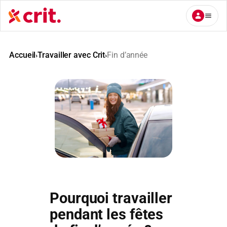
Aller
au
contenu
Accueil
Travailler avec Crit
Fin d’année
›
›
Pourquoi travailler
pendant les fêtes