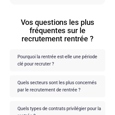
Vos questions les plus
fréquentes sur le
recrutement rentrée ?
Pourquoi la rentrée est‑elle une période
clé pour recruter ?
La rentrée marque un redémarrage intense de
Quels secteurs sont les plus concernés
l’activité économique. Les entreprises doivent
par le recrutement de rentrée ?
composer avec des équipes réduites, des délais
serrés et un marché de l’emploi sous tension.
Le recrutement de rentrée concerne de nombreux
Anticiper ses recrutements permet de disposer
Quels types de contrats privilégier pour la
secteurs : industrie, logistique, retail, tertiaire,
des compétences nécessaires au bon moment et