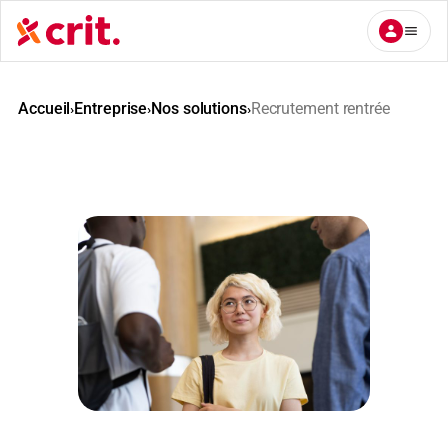
Aller
au
contenu
Accueil
Entreprise
Nos solutions
Recrutement rentrée
›
›
›