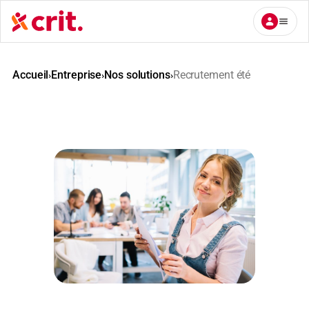
Aller
au
contenu
Accueil
Entreprise
Nos solutions
Recrutement été
›
›
›