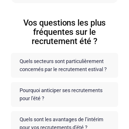
Vos questions les plus
fréquentes sur le
recrutement été ?
Quels secteurs sont particulièrement
concernés par le recrutement estival ?
Le recrutement estival est fréquent dans des
Pourquoi anticiper ses recrutements
secteurs comme le retail, la logistique,
pour l’été ?
l’agroalimentaire, l’industrie, le tourisme et les
services. Ces secteurs font face à des pics
Anticiper le recrutement été permet de sécuriser
d’activité ou à une forte rotation des équipes
Quels sont les avantages de l’intérim
les compétences nécessaires avant la période de
pendant l’été, nécessitant des renforts rapides et
pour vos recrutements d’été ?