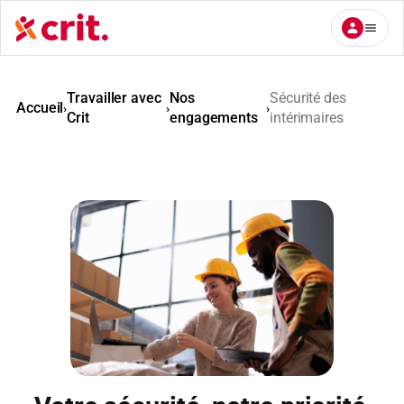
Aller
au
contenu
Travailler avec
Nos
Sécurité des
Accueil
›
›
›
Crit
engagements
intérimaires