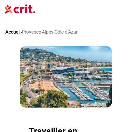
Aller
au
contenu
Accueil
Provence-Alpes-Côte d’Azur
›
Travailler en