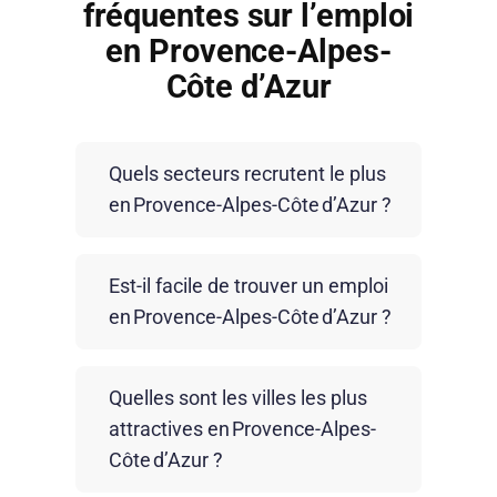
fréquentes sur l’emploi
en Provence-Alpes-
Côte d’Azur
Quels secteurs recrutent le plus
en Provence-Alpes-Côte d’Azur ?
La région PACA bénéficie d’un marché
Est-il facile de trouver un emploi
de l’emploi dynamique. Le tourisme,
en Provence-Alpes-Côte d’Azur ?
l’hôtellerie-restauration, le commerce, le
transport-logistique, le BTP et l’industrie
Grâce à une économie diversifiée, la
figurent parmi les secteurs les plus
Quelles sont les villes les plus
PACA propose régulièrement des
recruteurs. Les services à la personne et
attractives en Provence-Alpes-
opportunités pour différents profils, du
la santé offrent également de
Côte d’Azur ?
débutant au candidat expérimenté.
nombreuses opportunités, tout comme
Intérim, CDD ou CDI : les formats sont
certaines filières en développement