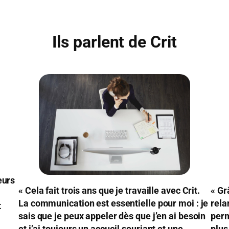
Ils parlent de Crit
eurs
« Cela fait trois ans que je travaille avec Crit.
« Gr
La communication est essentielle pour moi : je
rela
t
sais que je peux appeler dès que j’en ai besoin
perm
et j’ai toujours un accueil souriant et une
plus