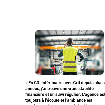
« En CDI Intérimaire avec Crit depuis plusi
années, j’ai trouvé une vraie stabilité
financière et un suivi régulier. L’agence es
toujours à l’écoute et l’ambiance est