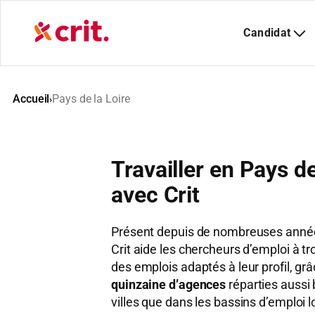
Aller
au
contenu
Accueil
Pays de la Loire
›
Travailler en Pays de
avec Crit
Présent depuis de nombreuses années
Crit aide les chercheurs d’emploi à t
des emplois adaptés à leur profil, gr
quinzaine d’agences
réparties aussi
villes que dans les bassins d’emploi 