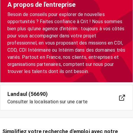
A propos de l'entreprise
Besoin de conseils pour explorer de nouvelles
opportunités ? Faites confiance à Crit ! Nous sommes
bien plus qu’une agence d’intérim : toujours à vos côtés
pour vous accompagner dans votre projet
professionnel, en vous proposant des missions en CDI,
CDD, CDI Intérimaire ou Intérim dans des domaines très
variés. Partout en France, nos clients, entreprises et
organisations partenaires, comptent sur nous pour
trouver les talents dont ils ont besoin.
Landaul (56690)
Consulter la localisation sur une carte
Simplifiez votre recherche d'emploi avec notre