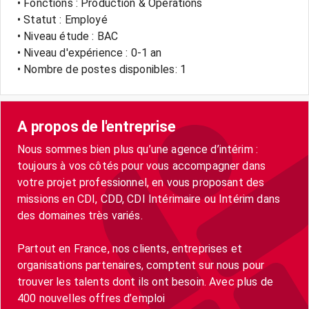
• Fonctions : Production & Opérations
• Statut : Employé
• Niveau étude : BAC
• Niveau d'expérience : 0-1 an
• Nombre de postes disponibles: 1
A propos de l'entreprise
Nous sommes bien plus qu’une agence d’intérim :
toujours à vos côtés pour vous accompagner dans
votre projet professionnel, en vous proposant des
missions en CDI, CDD, CDI Intérimaire ou Intérim dans
des domaines très variés.
Partout en France, nos clients, entreprises et
organisations partenaires, comptent sur nous pour
trouver les talents dont ils ont besoin. Avec plus de
400 nouvelles offres d’emploi