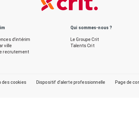
rim
Qui sommes-nous ?
nces d’intérim
Le Groupe Crit
 ville
Talents Crit
de recrutement
n des cookies
Dispositif d’alerte professionnelle
Page de co