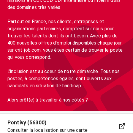
missions en CDI, CDD, CDI Intérimaire ou Intérim dans
des domaines très variés.
Partout en France, nos clients, entreprises et
organisations partenaires, comptent sur nous pour
trouver les talents dont ils ont besoin. Avec plus de
400 nouvelles offres d’emploi disponibles chaque jour
sur crit-job.com, vous êtes certain de trouver le poste
qui vous correspond.
L’inclusion est au coeur de notre démarche. Tous nos
postes, à compétences égales, sont ouverts aux
candidats en situation de handicap.
Pontivy (56300)
Consulter la localisation sur une carte