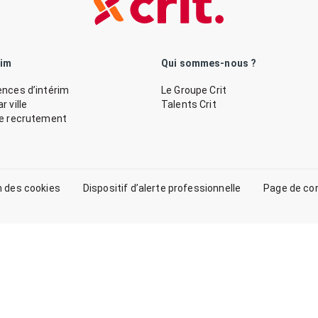
rim
Qui sommes-nous ?
nces d’intérim
Le Groupe Crit
 ville
Talents Crit
de recrutement
n des cookies
Dispositif d’alerte professionnelle
Page de co