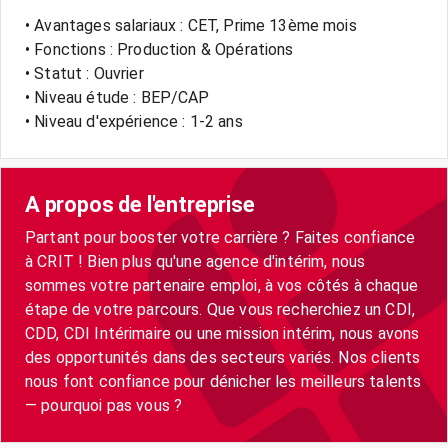
• Avantages salariaux : CET, Prime 13ème mois
• Fonctions : Production & Opérations
• Statut : Ouvrier
• Niveau étude : BEP/CAP
• Niveau d'expérience : 1-2 ans
A propos de l'entreprise
Partant pour booster votre carrière ? Faites confiance
à CRIT ! Bien plus qu'une agence d'intérim, nous
sommes votre partenaire emploi, à vos côtés à chaque
étape de votre parcours. Que vous recherchiez un CDI,
CDD, CDI Intérimaire ou une mission intérim, nous avons
des opportunités dans des secteurs variés. Nos clients
nous font confiance pour dénicher les meilleurs talents
— pourquoi pas vous ?