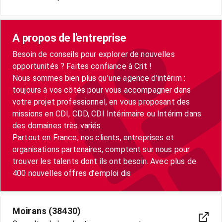
A propos de l'entreprise
Besoin de conseils pour explorer de nouvelles
opportunités ? Faites confiance à Crit !
Nous sommes bien plus qu’une agence d’intérim :
toujours à vos côtés pour vous accompagner dans
votre projet professionnel, en vous proposant des
missions en CDI, CDD, CDI Intérimaire ou Intérim dans
des domaines très variés.
Partout en France, nos clients, entreprises et
organisations partenaires, comptent sur nous pour
trouver les talents dont ils ont besoin. Avec plus de
400 nouvelles offres d’emploi dis
Moirans (38430)