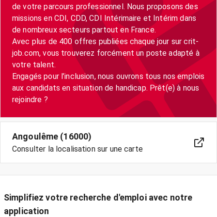
de votre parcours professionnel. Nous proposons des
missions en CDI, CDD, CDI Intérimaire et Intérim dans
de nombreux secteurs partout en France.
Avec plus de 400 offres publiées chaque jour sur crit-
job.com, vous trouverez forcément un poste adapté à
votre talent.
Engagés pour l’inclusion, nous ouvrons tous nos emplois
aux candidats en situation de handicap. Prêt(e) à nous
Angoulême (16000)
Consulter la localisation sur une carte
Simplifiez votre recherche d'emploi avec notre
application